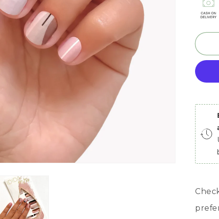
Check
pref