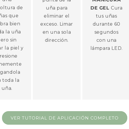
oltura de
uña para
DE GEL
Cura
ñas que
eliminar el
tus uñas
bra bien
exceso. Limar
durante 60
da la uña
en una sola
segundos
ero sin
dirección.
con una
r la piel y
lámpara LED.
resione
rmemente
gandola
 toda la
uña.
VER TUTORIAL DE APLICACIÓN COMPLETO