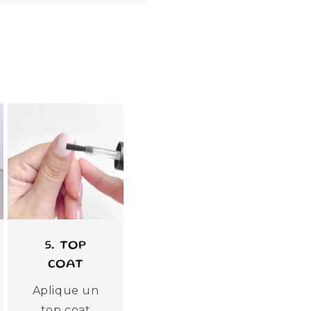
5. TOP
COAT
Aplique un
top coat