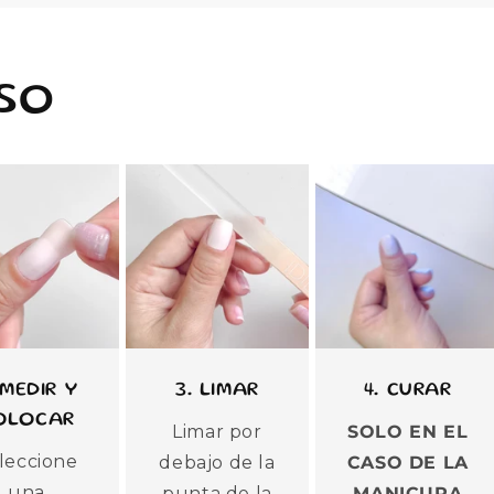
SO
 MEDIR Y
3. LIMAR
4. CURAR
OLOCAR
Limar por
SOLO EN EL
leccione
debajo de la
CASO DE LA
una
punta de la
MANICURA