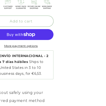
o
n
Add to cart
More payment options
ENVÍO INTERNACIONAL - 2
a 7 días hábiles
Ships to
United States in 3 to 10
business days, for €6,53.
out safely using your
erred payment method