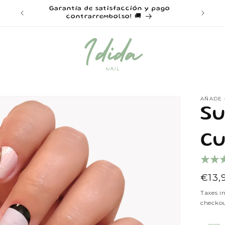
a 40€ ⭐
Garantía de satisfacción y pago
Disf
contrarrembolso! 🚚
AÑADE 
Su
Cu
Regu
€13,
pric
Taxes i
checkou