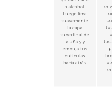
env
o alcohol.
u
Luego lima
cu
suavemente
to
la capa
p
superficial de
toca
la uña y y
p
empuja tus
fi
cutículas
pe
hacia atrás.
en