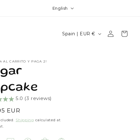
L
ruta de un regalo con tu primer
Atención personalizada 
English
compra! ❤️
a
n
Log
C
Cart
Spain | EUR €
g
in
o
u
u
a
n
4 AL CARRITO Y PAGA 2!
g
gar
t
e
r
pcake
y
5.0 (3 reviews)
/
r
lar
95 EUR
e
e
ncluded.
Shipping
calculated at
t.
g
i