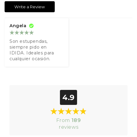
Write a Review
Angela
Son estupendas, 
siempre pido en 
IDIDA. Ideales para 
cualquier ocasión.
4.9
From
189
reviews