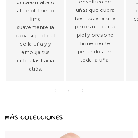
envoltura de
quitaesmalte o
p
uñas que cubra
alcohol. Luego
p
bien toda la uña
lima
e
pero sin tocar la
suavemente la
piel y presione
capa superficial
firmemente
de la uña y y
pegandola en
empuja tus
toda la uña.
cutículas hacia
atrás.
of
1
/
4
MÁS COLECCIONES