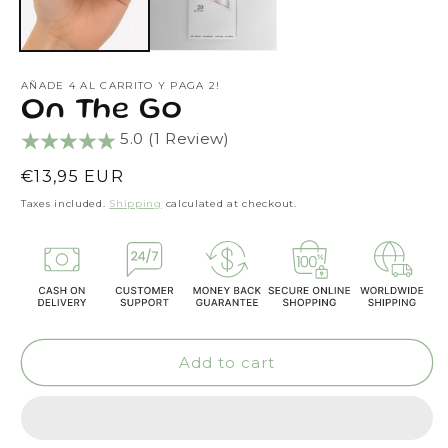
AÑADE 4 AL CARRITO Y PAGA 2!
On The Go
5.0 (1 Review)
Regular
€13,95 EUR
price
Taxes included.
Shipping
calculated at checkout.
Add to cart