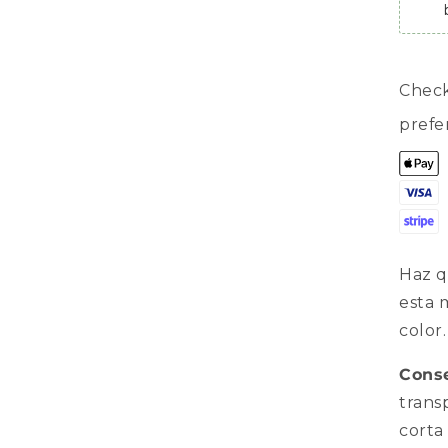
Check
pref
Haz q
esta 
color.
Conse
trans
corta