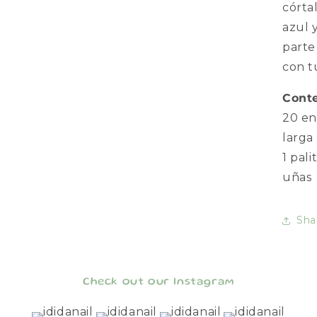
córta
azul y
parte
con t
Conte
20 en
larga
1 pali
uñas
Sha
Check out our Instagram