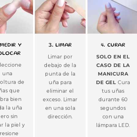
 MEDIR Y
3. LIMAR
4. CURAR
OLOCAR
Limar por
SOLO EN EL
leccione
debajo de la
CASO DE LA
una
punta de la
MANICURA
oltura de
uña para
DE GEL
Cura
ñas que
eliminar el
tus uñas
bra bien
exceso. Limar
durante 60
da la uña
en una sola
segundos
ero sin
dirección.
con una
r la piel y
lámpara LED.
resione