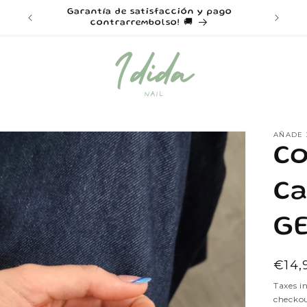
a 40€ ⭐
Garantía de satisfacción y pago
Disf
contrarrembolso! 🚚
AÑADE 
Co
Ca
G
Regu
€14,
pric
Taxes i
checkou