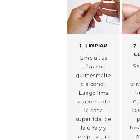
1. LIMPIAR
2.
C
Limpia tus
Se
uñas con
quitaesmalte
env
o alcohol.
u
Luego lima
cu
suavemente
to
la capa
p
superficial de
toca
la uña y y
p
empuja tus