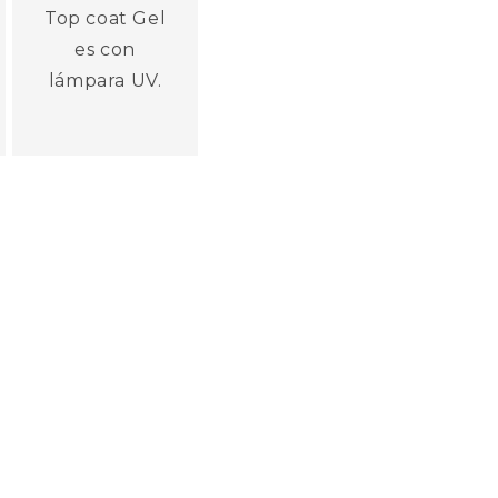
Top coat Gel
es con
lámpara UV.