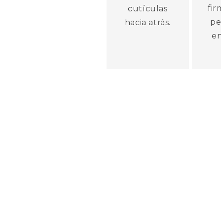
fi
cutículas
pe
hacia atrás.
en