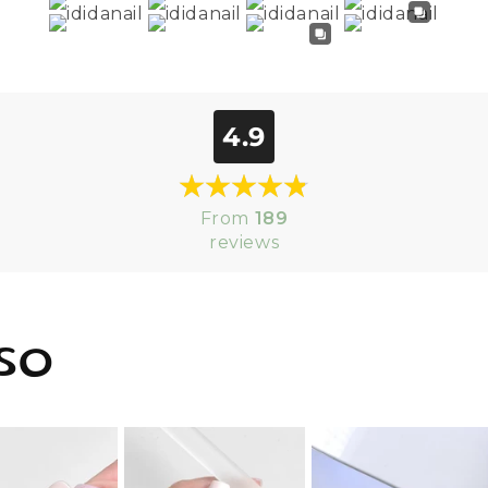
4.9
From
189
reviews
SO