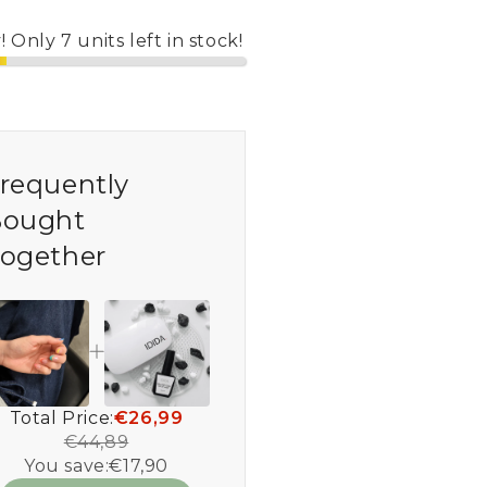
o
 Only 7 units left in stock!
n
requently
ought
ogether
Total Price:
€26,99
€44,89
You save:
€17,90