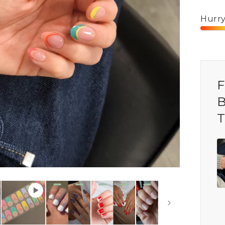
Hurry!
F
B
T