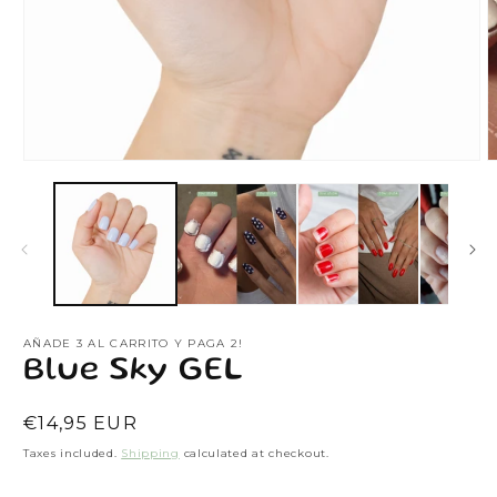
Open
O
media
m
1
2
in
i
modal
m
AÑADE 3 AL CARRITO Y PAGA 2!
Blue Sky GEL
Regular
€14,95 EUR
price
Taxes included.
Shipping
calculated at checkout.