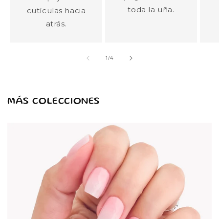
toda la uña.
cutículas hacia
atrás.
of
1
/
4
MÁS COLECCIONES