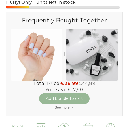
Hurry! Only 1 units left in stock!
Frequently Bought Together
Total Price:
€26,99
€44,89
You save:
€17,90
Add bundle to cart
See more