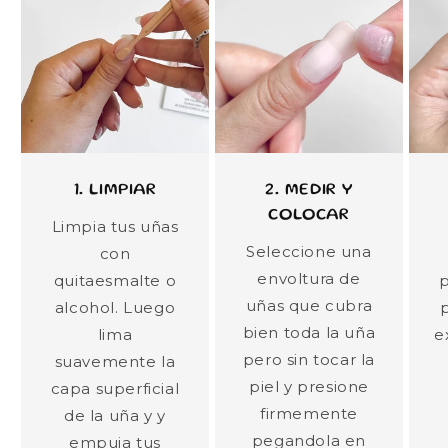
1. LIMPIAR
2. MEDIR Y
COLOCAR
Limpia tus uñas
Seleccione una
con
envoltura de
quitaesmalte o
p
uñas que cubra
alcohol. Luego
p
bien toda la uña
lima
e
pero sin tocar la
suavemente la
piel y presione
capa superficial
firmemente
de la uña y y
pegandola en
empuja tus