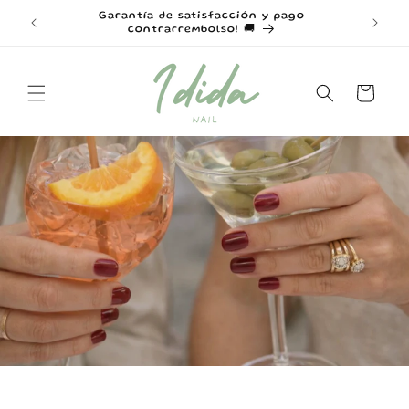
Skip to
Garantía de satisfacción y pago
Disfrut
0€ ⭐
content
contrarrembolso! 🚚
Cart